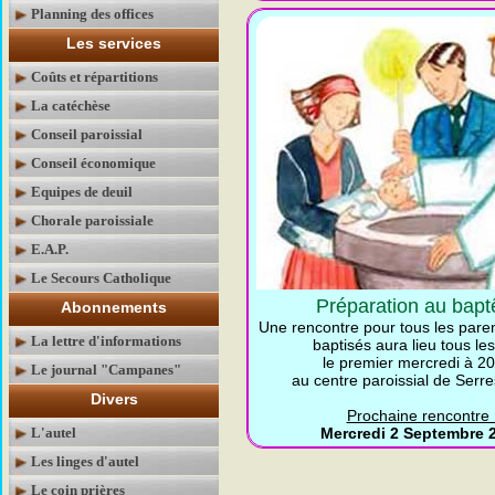
Planning des offices
Les services
Coûts et répartitions
La catéchèse
Conseil paroissial
Conseil économique
Equipes de deuil
Chorale paroissiale
E.A.P.
Le Secours Catholique
Préparation au bap
Abonnements
Une rencontre pour tous les paren
La lettre d'informations
baptisés aura lieu tous le
le premier mercredi à 2
Le journal "Campanes"
au centre paroissial de Serr
Divers
Prochaine rencontre 
L'autel
Mercredi 2 Septembre 
Les linges d'autel
Le coin prières