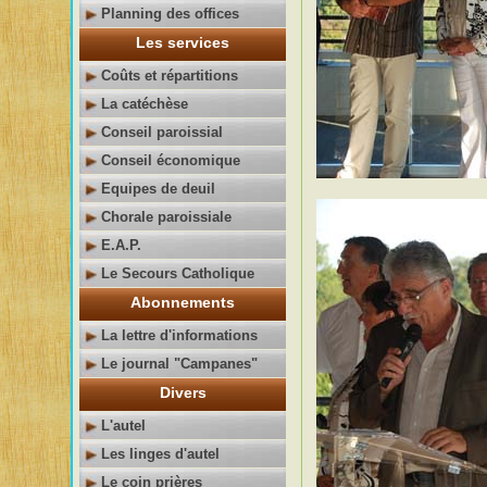
Planning des offices
Les services
Coûts et répartitions
La catéchèse
Conseil paroissial
Conseil économique
Equipes de deuil
Chorale paroissiale
E.A.P.
Le Secours Catholique
Abonnements
La lettre d'informations
Le journal "Campanes"
Divers
L'autel
Les linges d'autel
Le coin prières