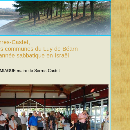
res-Castet,
des communes du Luy de Béarn
année sabbatique en Israël
IMIAGUE maire de Serres-Castet