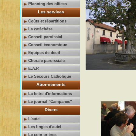
Planning des offices
Les services
Coûts et répartitions
La catéchèse
Conseil paroissial
Conseil économique
Equipes de deuil
Chorale paroissiale
E.A.P.
Le Secours Catholique
Abonnements
La lettre d'informations
Le journal "Campanes"
Divers
L'autel
Les linges d'autel
Le coin prières