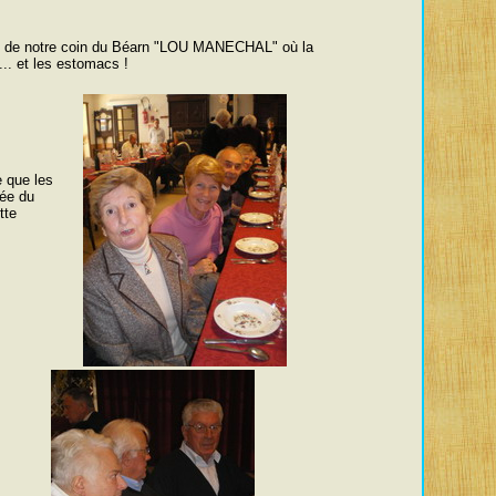
que de notre coin du Béarn "LOU MANECHAL" où la
 ... et les estomacs !
e que les
dée du
tte