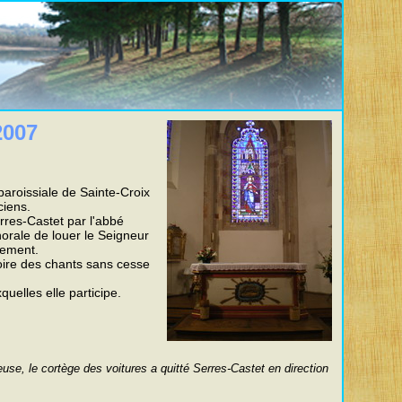
2007
aroissiale de Sainte-Croix
ciens.
rres-Castet par l'abbé
rale de louer le Seigneur
llement.
toire des chants sans cesse
uelles elle participe.
euse, le cortège des voitures a quitté Serres-Castet en direction