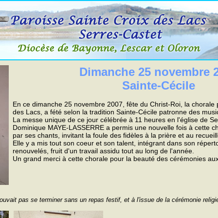
Dimanche 25 novembre 
Sainte-Cécile
En ce dimanche 25 novembre 2007, fête du Christ-Roi, la chorale p
des Lacs, a fété selon la tradition Sainte-Cécile patronne des musi
La messe unique de ce jour célébrée à 11 heures en l'église de Se
Dominique MAYE-LASSERRE a permis une nouvelle fois à cette cho
par ses chants, invitant la foule des fidèles à la prière et au recuei
Elle y a mis tout son coeur et son talent, intégrant dans son réper
renouvelés, fruit d'un travail assidu tout au long de l'année.
Un grand merci à cette chorale pour la beauté des cérémonies auxq
vait pas se terminer sans un repas festif, et à l'issue de la cérémonie religi